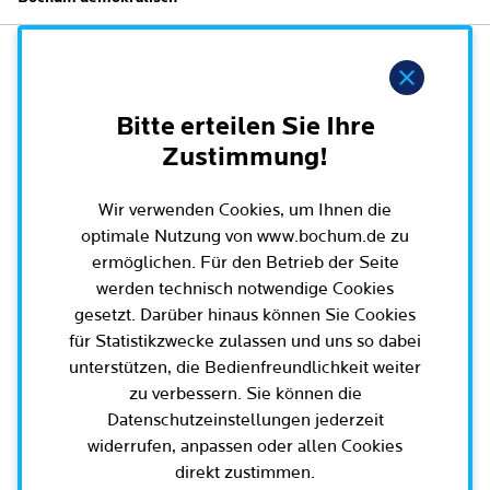
Leichte Sprache
Rat der Stadt Bochum
Migration und Integration
Rathauskalender
Bürgerbeteiligung und Bürgerinfo
Ausschüsse und Beiräte
Hinweis
Ehe und Trennung
Amtsblatt / Ausschreibungen / Ortsrecht
BürgerEcho / Bochum-App
Oberbürgermeister, Bürgermeisterinnen und
Geburt und Kindheit
Haushalt
Rund um Bochum
Bitte erteilen Sie Ihre
Bürgermeister
Bürgerkonferenzen
Schule, (Aus-)Bildung und Studium
Zustimmung!
Arbeitgeberin Stadt Bochum
Bezirksvertretungen
Ehrenamt
Bürgersprechstunden
Arbeit und Rente
Oberbürgermeister und Verwaltungsvorstand
Schnellnavigation
Wir verwenden Cookies, um Ihnen die
Wahlen in Bochum
Radfahren in Bochum
Büro für Bürgerbeteiligung
Dienstleistungen für Unternehmen
optimale Nutzung von www.bochum.de zu
Bürgerbüro
Stadtpolitik - einfach erklärt
Geoportal und Stadtplan
Aktuelle Presse­meldungen
ermöglichen. Für den Betrieb der Seite
Mobilität
Geoportal und Stadtplan
werden technisch notwendige Cookies
Bisherige Oberbürgermeisterinnen und
E-Mobilität / Verkehr / Parken / Baustellen
5 Botschaften für Bochum
(Online)Dienste
Terminbuchung
Oberbürgermeister
Bauen, Wohnen und Umzug
gesetzt. Darüber hinaus können Sie Cookies
Wissenschaft und Bildung
Bürgerbeteiligungsplattform
für Statistikzwecke zulassen und uns so dabei
Bochumer Vertretung in den Parlamenten
Engagement und Beteiligung
unterstützen, die Bedienfreundlichkeit weiter
Europa und Internationales
Tierhaltung und Wildtiere
zu verbessern. Sie können die
Geschichte / Tradition
Datenschutzeinstellungen jederzeit
Gesundheit und Krankheit
widerrufen, anpassen oder allen Cookies
Familie und Kita
Karriere und Jobs
Statistik und Zahlen
Tod
direkt zustimmen.