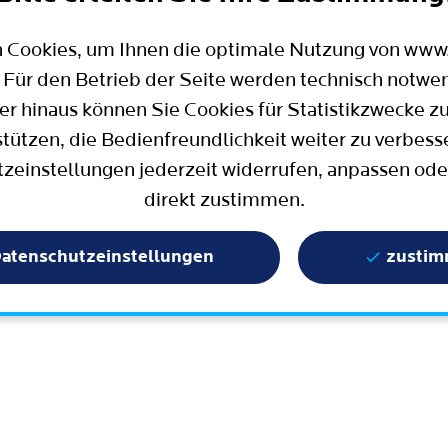
Mobilität
Wahlen in Bochum
Bauen, Wohnen und Umzug
Büro für Bürgerbeteiligung
 Cookies, um Ihnen die optimale Nutzung von ww
Stadtpolitik - einfach erklärt
ter
 Für den Betrieb der Seite werden technisch notwe
Aktuelle Presse­meldungen
er hinaus können Sie Cookies für Statistikzwecke z
Wissenschaft und Bildung
stützen, die Bedienfreundlichkeit weiter zu verbess
zeinstellungen jederzeit widerrufen, anpassen ode
Europa und Internationales
direkt zustimmen.
Geschichte / Tradition
Statistik und Zahlen
atenschutzeinstellungen
zusti
Terminbuchung
Mängelmelder / Bochum App