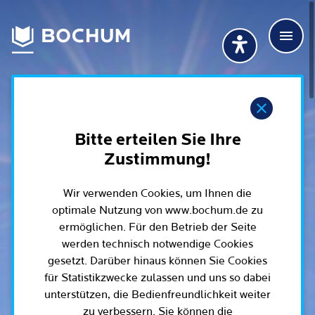
Zum Hauptinhalt springen
Men
Deutsch
Deutsch
Übersetzung wählen (öffnet sich in Google Transla
Übersetzung wähl
Suchbegriff
Hinweis
115 anrufen
Mehr erfahren
Bitte erteilen Sie Ihre
Zustimmung!
Wir verwenden Cookies, um Ihnen die
Rathaus
optimale Nutzung von www.bochum.de zu
ermöglichen. Für den Betrieb der Seite
Online-Dienste - Serviceportal
werden technisch notwendige Cookies
Lebenslagen
gesetzt. Darüber hinaus können Sie Cookies
Dienstleistungen von A-Z
für Statistikzwecke zulassen und uns so dabei
Dienstleistungen nach Lebenslagen
Online-Terminbuchung
unterstützen, die Bedienfreundlichkeit weiter
Politik
zu verbessern. Sie können die
Neu in Bochum