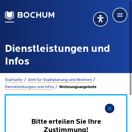
Men
Deutsch
Deutsch
Übersetzung wählen (öffnet sich in Google Transla
Übersetzung wähl
Suchbegriff
Dienstleistungen und
115 anrufen
Mehr erfahren
Infos
Sie sind hier:
Startseite
Amt für Stadtplanung und Wohnen
Rathaus
Dienstleistungen und Infos
Wohnungsangebote
Online-Dienste - Serviceportal
Lebenslagen
Hinweis
Dienstleistungen von A-Z
Dienstleistungen nach Lebenslagen
Bitte erteilen Sie Ihre
Online-Terminbuchung
Politik
Zustimmung!
Neu in Bochum