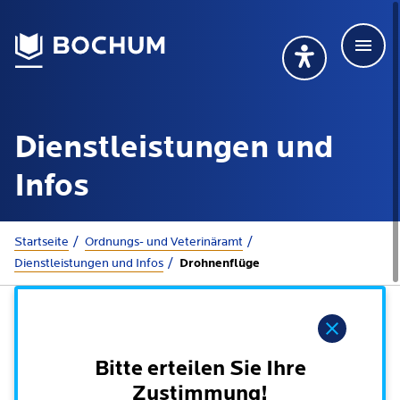
Men
Deutsch
Deutsch
Übersetzung wählen (öffnet sich in Google Transla
Übersetzung wähl
Suchbegriff
Dienstleistungen und
115 anrufen
Mehr erfahren
Infos
Sie sind hier:
Startseite
Ordnungs- und Veterinäramt
Rathaus
Dienstleistungen und Infos
Drohnenflüge
Online-Dienste - Serviceportal
Lebenslagen
Hinweis
Dienstleistungen von A-Z
Dienstleistungen nach Lebenslagen
Bitte erteilen Sie Ihre
Online-Terminbuchung
Politik
Zustimmung!
Neu in Bochum