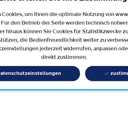
Mobilität
Wahlen in Bochum
Bauen, Wohnen und Umzug
Büro für Bürgerbeteiligung
 Cookies, um Ihnen die optimale Nutzung von ww
Stadtpolitik - einfach erklärt
ter
 Für den Betrieb der Seite werden technisch notwe
Aktuelle Presse­meldungen
er hinaus können Sie Cookies für Statistikzwecke z
Wissenschaft und Bildung
stützen, die Bedienfreundlichkeit weiter zu verbess
zeinstellungen jederzeit widerrufen, anpassen ode
Europa und Internationales
direkt zustimmen.
Geschichte / Tradition
Statistik und Zahlen
atenschutzeinstellungen
zusti
Terminbuchung
Mängelmelder / Bochum App