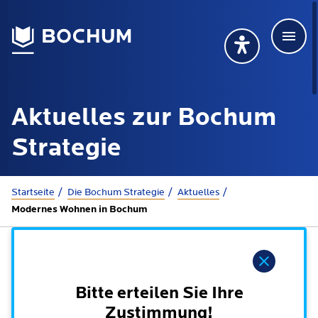
Men
Deutsch
Deutsch
Übersetzung wählen (öffnet sich in Google Transla
Übersetzung wähl
Suchbegriff
Aktuelles zur Bochum
115 anrufen
Mehr erfahren
Strategie
Sie sind hier:
Startseite
Die Bochum Strategie
Aktuelles
Rathaus
Modernes Wohnen in Bochum
Online-Dienste - Serviceportal
Lebenslagen
Hinweis
Dienstleistungen von A-Z
Dienstleistungen nach Lebenslagen
Bitte erteilen Sie Ihre
Online-Terminbuchung
Politik
Zustimmung!
Neu in Bochum