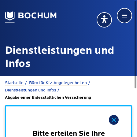
Men
Deutsch
Deutsch
Übersetzung wählen (öffnet sich in Google Transla
Übersetzung wähl
Suchbegriff
Dienstleistungen und
115 anrufen
Mehr erfahren
Infos
Sie sind hier:
Startseite
Büro für Kfz-Angelegenheiten
Rathaus
Dienstleistungen und Infos
Abgabe einer Eidesstattlichen Versicherung
Online-Dienste - Serviceportal
Lebenslagen
Dienstleistungen von A-Z
Hinweis
Dienstleistungen nach Lebenslagen
Online-Terminbuchung
Politik
Bitte erteilen Sie Ihre
Neu in Bochum