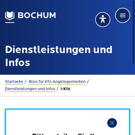
Men
Deutsch
Deutsch
Übersetzung wählen (öffnet sich in Google Transla
Übersetzung wähl
Suchbegriff
Dienstleistungen und
115 anrufen
Mehr erfahren
Infos
Sie sind hier:
Startseite
Büro für Kfz-Angelegenheiten
Rathaus
Dienstleistungen und Infos
i-Kfz
Online-Dienste - Serviceportal
Lebenslagen
Dienstleistungen von A-Z
Hinweis
Dienstleistungen nach Lebenslagen
Online-Terminbuchung
Politik
Neu in Bochum