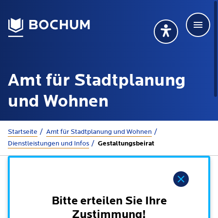
Men
Deutsch
Deutsch
Übersetzung wählen (öffnet sich in Google Transla
Übersetzung wähl
Suchbegriff
Amt für Stadtplanung
115 anrufen
Mehr erfahren
und Wohnen
Sie sind hier:
Startseite
Amt für Stadtplanung und Wohnen
Rathaus
Dienstleistungen und Infos
Gestaltungsbeirat
Online-Dienste - Serviceportal
Lebenslagen
Hinweis
Dienstleistungen von A-Z
Dienstleistungen nach Lebenslagen
Bitte erteilen Sie Ihre
Online-Terminbuchung
Politik
Zustimmung!
Neu in Bochum