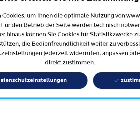
Mobilität
Wahlen in Bochum
Bauen, Wohnen und Umzug
Büro für Bürgerbeteiligung
 Cookies, um Ihnen die optimale Nutzung von ww
Stadtpolitik - einfach erklärt
ter
 Für den Betrieb der Seite werden technisch notwe
Aktuelle Presse­meldungen
er hinaus können Sie Cookies für Statistikzwecke z
Wissenschaft und Bildung
stützen, die Bedienfreundlichkeit weiter zu verbess
zeinstellungen jederzeit widerrufen, anpassen ode
Europa und Internationales
direkt zustimmen.
Geschichte / Tradition
Statistik und Zahlen
atenschutzeinstellungen
zusti
Terminbuchung
Mängelmelder / Bochum App