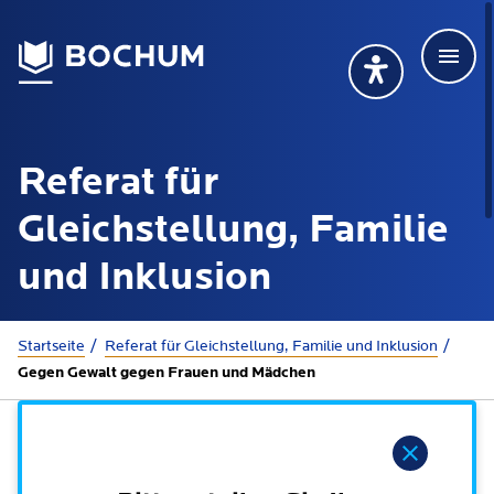
Men
Deutsch
Deutsch
Übersetzung wählen (öffnet sich in Google Transla
Übersetzung wähl
Suchbegriff
Referat für
115 anrufen
Mehr erfahren
Gleichstellung, Familie
und Inklusion
Rathaus
Sie sind hier:
Startseite
Referat für Gleichstellung, Familie und Inklusion
Gegen Gewalt gegen Frauen und Mädchen
Online-Dienste - Serviceportal
Lebenslagen
Dienstleistungen von A-Z
Hinweis
Dienstleistungen nach Lebenslagen
Online-Terminbuchung
Politik
Neu in Bochum