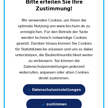
Leichte Sprache
Bitte erteilen Sie Ihre
Rat der Stadt Bochum
Migration und Integration
Zustimmung!
Rathauskalender
Bürgerbeteiligung und Bürgerinfo
Ausschüsse und Beiräte
Ehe und Trennung
Amtsblatt / Ausschreibungen / Ortsrecht
Wir verwenden Cookies, um Ihnen die
BürgerEcho / Bochum-App
Oberbürgermeister, Bürgermeisterinnen und
Geburt und Kindheit
optimale Nutzung von www.bochum.de zu
Haushalt
Rund um Bochum
Bürgermeister
Bürgerkonferenzen
ermöglichen. Für den Betrieb der Seite
Schule, (Aus-)Bildung und Studium
Arbeitgeberin Stadt Bochum
werden technisch notwendige Cookies
Bezirksvertretungen
Ehrenamt
Bürgersprechstunden
Arbeit und Rente
gesetzt. Darüber hinaus können Sie Cookies
Oberbürgermeister und Verwaltungsvorstand
Schnellnavigation
Wahlen in Bochum
Radfahren in Bochum
Büro für Bürgerbeteiligung
für Statistikzwecke zulassen und uns so dabei
Dienstleistungen für Unternehmen
Bürgerbüro
unterstützen, die Bedienfreundlichkeit weiter
Stadtpolitik - einfach erklärt
Geoportal und Stadtplan
Aktuelle Presse­meldungen
Mobilität
zu verbessern. Sie können die
Geoportal und Stadtplan
Bisherige Oberbürgermeisterinnen und
E-Mobilität / Verkehr / Parken / Baustellen
5 Botschaften für Bochum
Datenschutzeinstellungen jederzeit
(Online)Dienste
Terminbuchung
Oberbürgermeister
Bauen, Wohnen und Umzug
widerrufen, anpassen oder allen Cookies
Wissenschaft und Bildung
Bürgerbeteiligungsplattform
Bochumer Vertretung in den Parlamenten
Engagement und Beteiligung
direkt zustimmen.
Europa und Internationales
Tierhaltung und Wildtiere
Datenschutzeinstellungen
Geschichte / Tradition
Gesundheit und Krankheit
Familie und Kita
Karriere und Jobs
Statistik und Zahlen
Tod
zustimmen