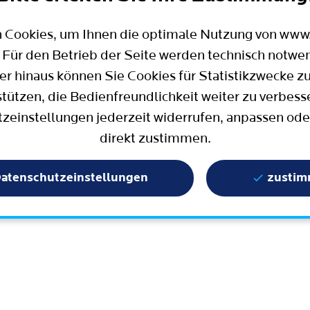
Mobilität
Wahlen in Bochum
Bauen, Wohnen und Umzug
Büro für Bürgerbeteiligung
 Cookies, um Ihnen die optimale Nutzung von ww
Stadtpolitik - einfach erklärt
ter
 Für den Betrieb der Seite werden technisch notwe
Aktuelle Presse­meldungen
er hinaus können Sie Cookies für Statistikzwecke z
Wissenschaft und Bildung
stützen, die Bedienfreundlichkeit weiter zu verbess
zeinstellungen jederzeit widerrufen, anpassen ode
Europa und Internationales
direkt zustimmen.
Geschichte / Tradition
Statistik und Zahlen
atenschutzeinstellungen
zusti
Terminbuchung
Mängelmelder / Bochum App