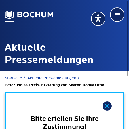
Men
Deutsch
Deutsch
Übersetzung wählen (öffnet sich in Google Transla
Übersetzung wähl
Suchbegriff
Aktuelle
115 anrufen
Mehr erfahren
Pressemeldungen
Sie sind hier:
Startseite
Aktuelle Presse­meldungen
Rathaus
Peter-Weiss-Preis. Erklärung von Sharon Dodua Otoo
Online-Dienste - Serviceportal
Lebenslagen
Hinweis
Dienstleistungen von A-Z
Dienstleistungen nach Lebenslagen
Bitte erteilen Sie Ihre
Online-Terminbuchung
Politik
Zustimmung!
Neu in Bochum