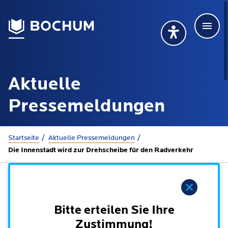
Men
Deutsch
Deutsch
Übersetzung wählen (öffnet sich in Google Transla
Übersetzung wähl
Suchbegriff
Aktuelle
115 anrufen
Mehr erfahren
Pressemeldungen
Sie sind hier:
Startseite
Aktuelle Presse­meldungen
Rathaus
Die Innenstadt wird zur Drehscheibe für den Radverkehr
Online-Dienste - Serviceportal
Lebenslagen
Hinweis
Dienstleistungen von A-Z
Dienstleistungen nach Lebenslagen
Bitte erteilen Sie Ihre
Online-Terminbuchung
Politik
Zustimmung!
Neu in Bochum