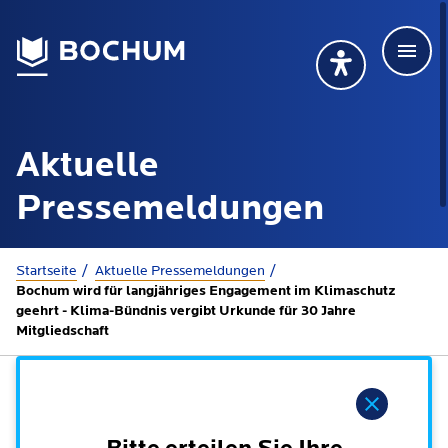
Men
Deutsch
Deutsch
Übersetzung wählen (öffnet sich in Google Transla
Übersetzung wähl
Suchbegriff
Aktuelle
115 anrufen
Mehr erfahren
Pressemeldungen
Sie sind hier:
Startseite
Aktuelle Presse­meldungen
Rathaus
Bochum wird für langjähriges Engagement im Klimaschutz
geehrt - Klima-Bündnis vergibt Urkunde für 30 Jahre
Mitgliedschaft
Online-Dienste - Serviceportal
Lebenslagen
Dienstleistungen von A-Z
Hinweis
Dienstleistungen nach Lebenslagen
Online-Terminbuchung
Politik
Neu in Bochum