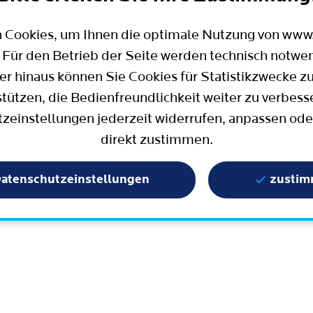
Mobilität
Wahlen in Bochum
Bauen, Wohnen und Umzug
Büro für Bürgerbeteiligung
 Cookies, um Ihnen die optimale Nutzung von ww
Stadtpolitik - einfach erklärt
ter
 Für den Betrieb der Seite werden technisch notwe
Aktuelle Presse­meldungen
er hinaus können Sie Cookies für Statistikzwecke z
Wissenschaft und Bildung
stützen, die Bedienfreundlichkeit weiter zu verbess
zeinstellungen jederzeit widerrufen, anpassen ode
Europa und Internationales
direkt zustimmen.
Geschichte / Tradition
Statistik und Zahlen
atenschutzeinstellungen
zusti
Terminbuchung
Mängelmelder / Bochum App