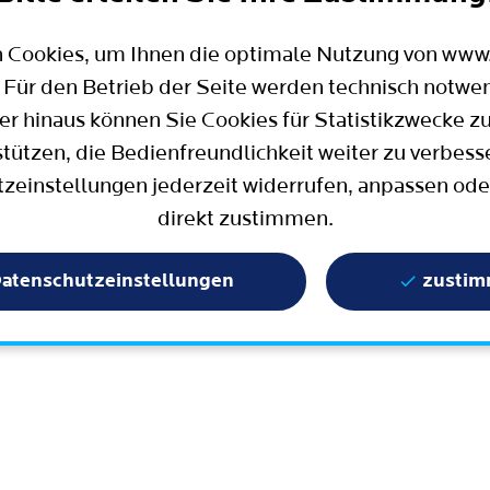
Mobilität
Wahlen in Bochum
Bauen, Wohnen und Umzug
Büro für Bürgerbeteiligung
 Cookies, um Ihnen die optimale Nutzung von ww
Stadtpolitik - einfach erklärt
ter
 Für den Betrieb der Seite werden technisch notwe
Aktuelle Presse­meldungen
er hinaus können Sie Cookies für Statistikzwecke z
Wissenschaft und Bildung
stützen, die Bedienfreundlichkeit weiter zu verbess
zeinstellungen jederzeit widerrufen, anpassen ode
Europa und Internationales
direkt zustimmen.
Geschichte / Tradition
Statistik und Zahlen
atenschutzeinstellungen
zusti
Terminbuchung
Mängelmelder / Bochum App