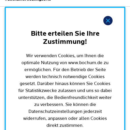
Leichte Sprache
Rat der Stadt Bochum
Migration und Integration
Rathauskalender
Bürgerbeteiligung und Bürgerinfo
Ausschüsse und Beiräte
Hinweis
Ehe und Trennung
Amtsblatt / Ausschreibungen / Ortsrecht
BürgerEcho / Bochum-App
Oberbürgermeister, Bürgermeisterinnen und
Geburt und Kindheit
Haushalt
Rund um Bochum
Bitte erteilen Sie Ihre
Bürgermeister
Bürgerkonferenzen
Schule, (Aus-)Bildung und Studium
Zustimmung!
Arbeitgeberin Stadt Bochum
Bezirksvertretungen
Ehrenamt
Bürgersprechstunden
Arbeit und Rente
Oberbürgermeister und Verwaltungsvorstand
Schnellnavigation
Wir verwenden Cookies, um Ihnen die
Wahlen in Bochum
Radfahren in Bochum
Büro für Bürgerbeteiligung
Dienstleistungen für Unternehmen
optimale Nutzung von www.bochum.de zu
Bürgerbüro
Stadtpolitik - einfach erklärt
Geoportal und Stadtplan
Aktuelle Presse­meldungen
ermöglichen. Für den Betrieb der Seite
Mobilität
Geoportal und Stadtplan
werden technisch notwendige Cookies
Bisherige Oberbürgermeisterinnen und
E-Mobilität / Verkehr / Parken / Baustellen
5 Botschaften für Bochum
(Online)Dienste
Terminbuchung
Oberbürgermeister
Bauen, Wohnen und Umzug
gesetzt. Darüber hinaus können Sie Cookies
Wissenschaft und Bildung
Bürgerbeteiligungsplattform
für Statistikzwecke zulassen und uns so dabei
Bochumer Vertretung in den Parlamenten
Engagement und Beteiligung
unterstützen, die Bedienfreundlichkeit weiter
Europa und Internationales
Tierhaltung und Wildtiere
zu verbessern. Sie können die
Geschichte / Tradition
Datenschutzeinstellungen jederzeit
Gesundheit und Krankheit
widerrufen, anpassen oder allen Cookies
Familie und Kita
Karriere und Jobs
Statistik und Zahlen
Tod
direkt zustimmen.