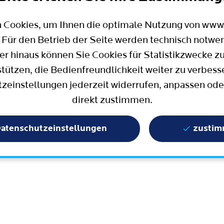
Mobilität
Wahlen in Bochum
Bauen, Wohnen und Umzug
Büro für Bürgerbeteiligung
 Cookies, um Ihnen die optimale Nutzung von ww
Stadtpolitik - einfach erklärt
ter
 Für den Betrieb der Seite werden technisch notwe
Aktuelle Presse­meldungen
er hinaus können Sie Cookies für Statistikzwecke z
Wissenschaft und Bildung
stützen, die Bedienfreundlichkeit weiter zu verbess
zeinstellungen jederzeit widerrufen, anpassen ode
Europa und Internationales
direkt zustimmen.
Geschichte / Tradition
Statistik und Zahlen
atenschutzeinstellungen
zusti
Terminbuchung
Mängelmelder / Bochum App