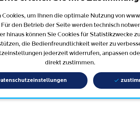
Mobilität
Wahlen in Bochum
Bauen, Wohnen und Umzug
Büro für Bürgerbeteiligung
 Cookies, um Ihnen die optimale Nutzung von ww
Stadtpolitik - einfach erklärt
ter
 Für den Betrieb der Seite werden technisch notwe
Aktuelle Presse­meldungen
er hinaus können Sie Cookies für Statistikzwecke z
Wissenschaft und Bildung
stützen, die Bedienfreundlichkeit weiter zu verbess
zeinstellungen jederzeit widerrufen, anpassen ode
Europa und Internationales
direkt zustimmen.
Geschichte / Tradition
Statistik und Zahlen
atenschutzeinstellungen
zusti
Terminbuchung
Mängelmelder / Bochum App