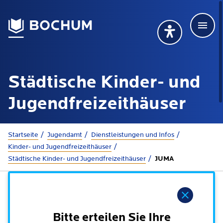
Men
Deutsch
Deutsch
Übersetzung wählen (öffnet sich in Google Transla
Übersetzung wähl
Suchbegriff
Städtische Kinder- und
115 anrufen
Mehr erfahren
Jugendfreizeithäuser
Sie sind hier:
Startseite
Jugendamt
Dienstleistungen und Infos
Rathaus
Kinder- und Jugendfreizeithäuser
Städtische Kinder- und Jugendfreizeithäuser
JUMA
Online-Dienste - Serviceportal
Lebenslagen
Dienstleistungen von A-Z
Hinweis
Dienstleistungen nach Lebenslagen
Online-Terminbuchung
Politik
Bitte erteilen Sie Ihre
Neu in Bochum