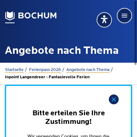
Men
Deutsch
Deutsch
Übersetzung wählen (öffnet sich in Google Transla
Übersetzung wähl
Suchbegriff
Angebote nach Thema
115 anrufen
Mehr erfahren
Sie sind hier:
Startseite
Ferienpass 2026
Angebote nach Thema
Inpoint Langendreer - Fantasievolle Ferien
Rathaus
Hinweis
Online-Dienste - Serviceportal
Lebenslagen
Bitte erteilen Sie Ihre
Dienstleistungen von A-Z
Zustimmung!
Dienstleistungen nach Lebenslagen
Online-Terminbuchung
Politik
Neu in Bochum
Wir verwenden Cookies, um Ihnen die