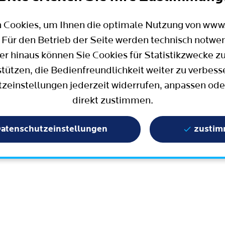
Mobilität
Wahlen in Bochum
Bauen, Wohnen und Umzug
Büro für Bürgerbeteiligung
 Cookies, um Ihnen die optimale Nutzung von ww
Stadtpolitik - einfach erklärt
ter
 Für den Betrieb der Seite werden technisch notwe
Aktuelle Presse­meldungen
er hinaus können Sie Cookies für Statistikzwecke z
Wissenschaft und Bildung
stützen, die Bedienfreundlichkeit weiter zu verbess
zeinstellungen jederzeit widerrufen, anpassen ode
Europa und Internationales
direkt zustimmen.
Geschichte / Tradition
Statistik und Zahlen
atenschutzeinstellungen
zusti
Terminbuchung
Mängelmelder / Bochum App