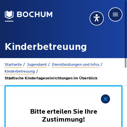
Men
Deutsch
Deutsch
Übersetzung wählen (öffnet sich in Google Transla
Übersetzung wähl
Suchbegriff
Kinderbetreuung
115 anrufen
Mehr erfahren
Sie sind hier:
Startseite
Jugendamt
Dienstleistungen und Infos
Kinderbetreuung
Städtische Kindertageseinrichtungen im Überblick
Rathaus
Online-Dienste - Serviceportal
Hinweis
Lebenslagen
Dienstleistungen von A-Z
Bitte erteilen Sie Ihre
Dienstleistungen nach Lebenslagen
Online-Terminbuchung
Zustimmung!
Politik
Neu in Bochum