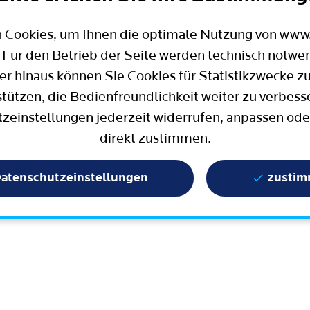
Mobilität
Wahlen in Bochum
Bauen, Wohnen und Umzug
Büro für Bürgerbeteiligung
 Cookies, um Ihnen die optimale Nutzung von ww
Stadtpolitik - einfach erklärt
ter
 Für den Betrieb der Seite werden technisch notwe
Aktuelle Presse­meldungen
er hinaus können Sie Cookies für Statistikzwecke z
Wissenschaft und Bildung
stützen, die Bedienfreundlichkeit weiter zu verbess
zeinstellungen jederzeit widerrufen, anpassen ode
Europa und Internationales
direkt zustimmen.
Geschichte / Tradition
Statistik und Zahlen
atenschutzeinstellungen
zusti
Terminbuchung
Mängelmelder / Bochum App