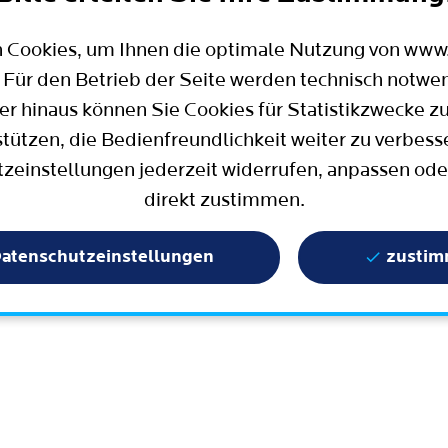
Mobilität
Wahlen in Bochum
Bauen, Wohnen und Umzug
Büro für Bürgerbeteiligung
 Cookies, um Ihnen die optimale Nutzung von ww
Stadtpolitik - einfach erklärt
ter
 Für den Betrieb der Seite werden technisch notwe
Aktuelle Presse­meldungen
er hinaus können Sie Cookies für Statistikzwecke z
Wissenschaft und Bildung
stützen, die Bedienfreundlichkeit weiter zu verbess
zeinstellungen jederzeit widerrufen, anpassen ode
Europa und Internationales
direkt zustimmen.
Geschichte / Tradition
Statistik und Zahlen
atenschutzeinstellungen
zusti
Terminbuchung
Mängelmelder / Bochum App