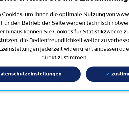
Mobilität
Wahlen in Bochum
Bauen, Wohnen und Umzug
Büro für Bürgerbeteiligung
 Cookies, um Ihnen die optimale Nutzung von ww
Stadtpolitik - einfach erklärt
ter
 Für den Betrieb der Seite werden technisch notwe
Aktuelle Presse­meldungen
er hinaus können Sie Cookies für Statistikzwecke z
Wissenschaft und Bildung
stützen, die Bedienfreundlichkeit weiter zu verbess
zeinstellungen jederzeit widerrufen, anpassen ode
Europa und Internationales
direkt zustimmen.
Geschichte / Tradition
Statistik und Zahlen
atenschutzeinstellungen
zusti
Terminbuchung
Mängelmelder / Bochum App