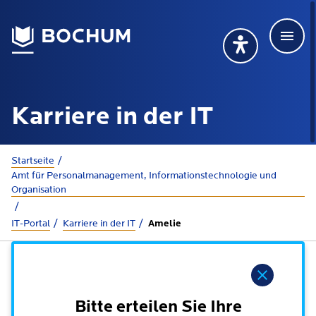
Men
Deutsch
Deutsch
Übersetzung wählen (öffnet sich in Google Transla
Übersetzung wähl
Suchbegriff
Karriere in der IT
115 anrufen
Mehr erfahren
Sie sind hier:
Startseite
Amt für Personalmanagement, Informationstechnologie und
Organisation
Rathaus
IT-Portal
Karriere in der IT
Amelie
Online-Dienste - Serviceportal
Lebenslagen
Dienstleistungen von A-Z
Hinweis
Dienstleistungen nach Lebenslagen
Online-Terminbuchung
Politik
Bitte erteilen Sie Ihre
Neu in Bochum