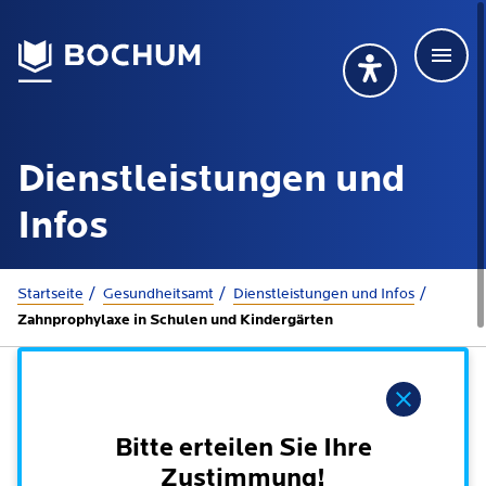
Men
Deutsch
Deutsch
Übersetzung wählen (öffnet sich in Google Transla
Übersetzung wähl
Suchbegriff
Dienstleistungen und
115 anrufen
Mehr erfahren
Infos
Sie sind hier:
Startseite
Gesundheitsamt
Dienstleistungen und Infos
Rathaus
Zahnprophylaxe in Schulen und Kindergärten
Online-Dienste - Serviceportal
Lebenslagen
Hinweis
Dienstleistungen von A-Z
Dienstleistungen nach Lebenslagen
Bitte erteilen Sie Ihre
Online-Terminbuchung
Politik
Zustimmung!
Neu in Bochum