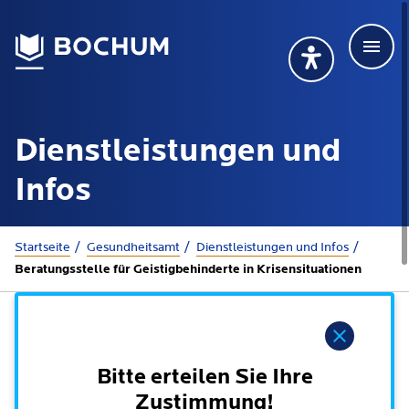
Men
Deutsch
Deutsch
Übersetzung wählen (öffnet sich in Google Transla
Übersetzung wähl
Suchbegriff
Dienstleistungen und
115 anrufen
Mehr erfahren
Infos
Sie sind hier:
Startseite
Gesundheitsamt
Dienstleistungen und Infos
Rathaus
Beratungsstelle für Geistigbehinderte in Krisensituationen
Online-Dienste - Serviceportal
Lebenslagen
Hinweis
Dienstleistungen von A-Z
Dienstleistungen nach Lebenslagen
Bitte erteilen Sie Ihre
Online-Terminbuchung
Politik
Zustimmung!
Neu in Bochum