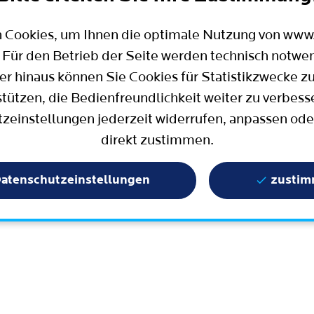
Mobilität
Wahlen in Bochum
Bauen, Wohnen und Umzug
Büro für Bürgerbeteiligung
 Cookies, um Ihnen die optimale Nutzung von ww
Stadtpolitik - einfach erklärt
ter
 Für den Betrieb der Seite werden technisch notwe
Aktuelle Presse­meldungen
er hinaus können Sie Cookies für Statistikzwecke z
Wissenschaft und Bildung
stützen, die Bedienfreundlichkeit weiter zu verbess
zeinstellungen jederzeit widerrufen, anpassen ode
Europa und Internationales
direkt zustimmen.
Geschichte / Tradition
Statistik und Zahlen
atenschutzeinstellungen
zusti
Terminbuchung
Mängelmelder / Bochum App