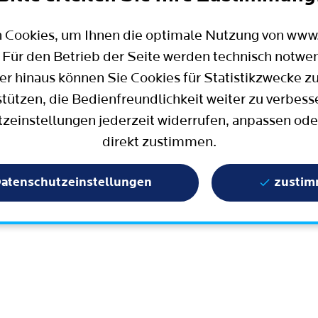
Mobilität
Wahlen in Bochum
Bauen, Wohnen und Umzug
Büro für Bürgerbeteiligung
 Cookies, um Ihnen die optimale Nutzung von ww
Stadtpolitik - einfach erklärt
ter
 Für den Betrieb der Seite werden technisch notwe
Aktuelle Presse­meldungen
er hinaus können Sie Cookies für Statistikzwecke z
Wissenschaft und Bildung
stützen, die Bedienfreundlichkeit weiter zu verbess
zeinstellungen jederzeit widerrufen, anpassen ode
Europa und Internationales
direkt zustimmen.
Geschichte / Tradition
Statistik und Zahlen
atenschutzeinstellungen
zusti
Terminbuchung
Mängelmelder / Bochum App