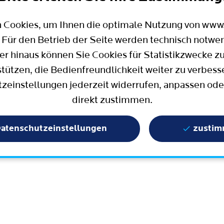
Mobilität
Wahlen in Bochum
Bauen, Wohnen und Umzug
Büro für Bürgerbeteiligung
 Cookies, um Ihnen die optimale Nutzung von ww
Stadtpolitik - einfach erklärt
ter
 Für den Betrieb der Seite werden technisch notwe
Aktuelle Presse­meldungen
er hinaus können Sie Cookies für Statistikzwecke z
Wissenschaft und Bildung
stützen, die Bedienfreundlichkeit weiter zu verbess
zeinstellungen jederzeit widerrufen, anpassen ode
Europa und Internationales
direkt zustimmen.
Geschichte / Tradition
Statistik und Zahlen
atenschutzeinstellungen
zusti
Terminbuchung
Mängelmelder / Bochum App