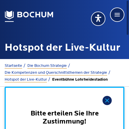
Men
Deutsch
Deutsch
Übersetzung wählen (öffnet sich in Google Transla
Übersetzung wähl
Suchbegriff
Hotspot der Live-Kultur
115 anrufen
Mehr erfahren
Sie sind hier:
Startseite
Die Bochum Strategie
Die Kompetenzen und Querschnittsthemen der Strategie
Hotspot der Live-Kultur
Eventbühne Lohrheidestadion
Rathaus
Online-Dienste - Serviceportal
Hinweis
Lebenslagen
Dienstleistungen von A-Z
Bitte erteilen Sie Ihre
Dienstleistungen nach Lebenslagen
Online-Terminbuchung
Zustimmung!
Politik
Neu in Bochum