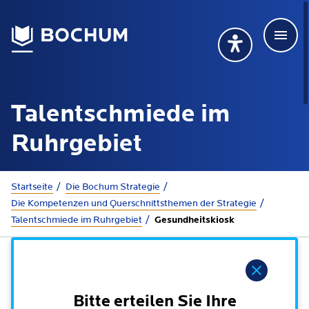
Men
Deutsch
Deutsch
Übersetzung wählen (öffnet sich in Google Transla
Übersetzung wähl
Suchbegriff
Talentschmiede im
115 anrufen
Mehr erfahren
Ruhrgebiet
Sie sind hier:
Startseite
Die Bochum Strategie
Rathaus
Die Kompetenzen und Querschnittsthemen der Strategie
Talentschmiede im Ruhrgebiet
Gesundheitskiosk
Online-Dienste - Serviceportal
Lebenslagen
Dienstleistungen von A-Z
Hinweis
Dienstleistungen nach Lebenslagen
Online-Terminbuchung
Politik
Bitte erteilen Sie Ihre
Neu in Bochum