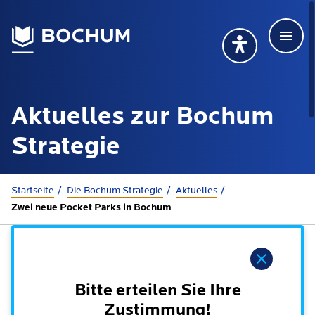
Men
Deutsch
Deutsch
Übersetzung wählen (öffnet sich in Google Transla
Übersetzung wähl
Suchbegriff
Aktuelles zur Bochum
115 anrufen
Mehr erfahren
Strategie
Sie sind hier:
Startseite
Die Bochum Strategie
Aktuelles
Rathaus
Zwei neue Pocket Parks in Bochum
Online-Dienste - Serviceportal
Lebenslagen
Hinweis
Dienstleistungen von A-Z
Dienstleistungen nach Lebenslagen
Bitte erteilen Sie Ihre
Online-Terminbuchung
Politik
Zustimmung!
Neu in Bochum