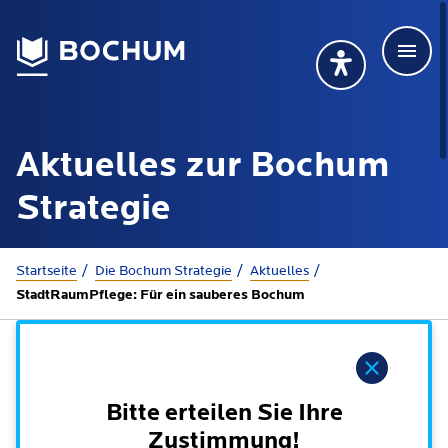
Men
Deutsch
Deutsch
Übersetzung wählen (öffnet sich in Google Transla
Übersetzung wähl
Suchbegriff
Aktuelles zur Bochum
115 anrufen
Mehr erfahren
Strategie
Sie sind hier:
Startseite
Die Bochum Strategie
Aktuelles
Rathaus
StadtRaumPflege: Für ein sauberes Bochum
Online-Dienste - Serviceportal
Lebenslagen
Hinweis
Dienstleistungen von A-Z
Dienstleistungen nach Lebenslagen
Bitte erteilen Sie Ihre
Online-Terminbuchung
Politik
Zustimmung!
Neu in Bochum