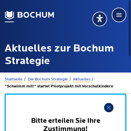
Men
Deutsch
Deutsch
Übersetzung wählen (öffnet sich in Google Transla
Übersetzung wähl
Suchbegriff
Aktuelles zur Bochum
115 anrufen
Mehr erfahren
Strategie
Sie sind hier:
Startseite
Die Bochum Strategie
Aktuelles
Rathaus
"Schwimm mit!" startet Pilotprojekt mit Vorschulkindern
Online-Dienste - Serviceportal
Lebenslagen
Hinweis
Dienstleistungen von A-Z
Dienstleistungen nach Lebenslagen
Bitte erteilen Sie Ihre
Online-Terminbuchung
Politik
Zustimmung!
Neu in Bochum