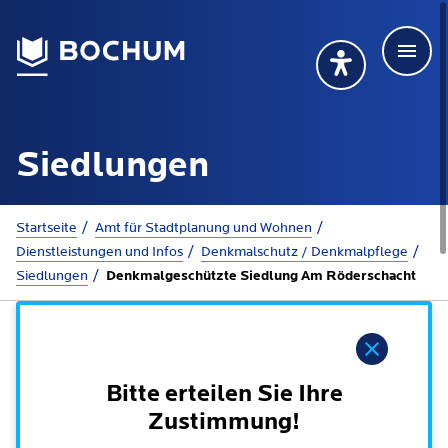
Men
Deutsch
Deutsch
Übersetzung wählen (öffnet sich in Google Transla
Übersetzung wähl
Suchbegriff
Siedlungen
115 anrufen
Mehr erfahren
Sie sind hier:
Startseite
Amt für Stadtplanung und Wohnen
Dienstleistungen und Infos
Denkmalschutz / Denkmalpflege
Siedlungen
Denkmalgeschützte Siedlung Am Röderschacht
Rathaus
Online-Dienste - Serviceportal
Hinweis
Lebenslagen
Dienstleistungen von A-Z
Bitte erteilen Sie Ihre
Dienstleistungen nach Lebenslagen
Online-Terminbuchung
Zustimmung!
Politik
Neu in Bochum