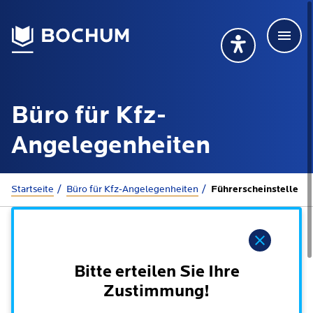
Men
Deutsch
Deutsch
Übersetzung wählen (öffnet sich in Google Transla
Übersetzung wähl
Suchbegriff
Büro für Kfz-
115 anrufen
Mehr erfahren
Angelegenheiten
Sie sind hier:
Startseite
Büro für Kfz-Angelegenheiten
Führerscheinstelle
Rathaus
Hinweis
Online-Dienste - Serviceportal
Lebenslagen
Dienstleistungen von A-Z
Bitte erteilen Sie Ihre
Dienstleistungen nach Lebenslagen
Online-Terminbuchung
Zustimmung!
Politik
Neu in Bochum