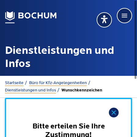
Men
Deutsch
Deutsch
Übersetzung wählen (öffnet sich in Google Transla
Übersetzung wähl
Suchbegriff
Dienstleistungen und
115 anrufen
Mehr erfahren
Infos
Sie sind hier:
Startseite
Büro für Kfz-Angelegenheiten
Rathaus
Dienstleistungen und Infos
Wunschkennzeichen
Online-Dienste - Serviceportal
Lebenslagen
Hinweis
Dienstleistungen von A-Z
Dienstleistungen nach Lebenslagen
Bitte erteilen Sie Ihre
Online-Terminbuchung
Politik
Zustimmung!
Neu in Bochum