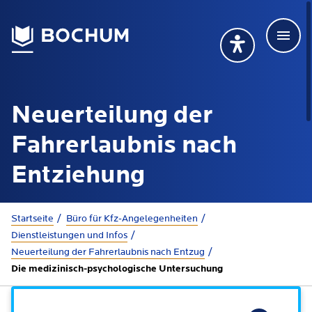
Men
Deutsch
Deutsch
Übersetzung wählen (öffnet sich in Google Transla
Übersetzung wähl
Suchbegriff
Neuerteilung der
115 anrufen
Mehr erfahren
Fahrerlaubnis nach
Entziehung
Rathaus
Sie sind hier:
Startseite
Büro für Kfz-Angelegenheiten
Dienstleistungen und Infos
Online-Dienste - Serviceportal
Lebenslagen
Neuerteilung der Fahrerlaubnis nach Entzug
Dienstleistungen von A-Z
Die medizinisch-psychologische Untersuchung
Dienstleistungen nach Lebenslagen
Online-Terminbuchung
Politik
Neu in Bochum