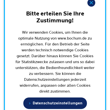
Leichte Sprache
Hinweis
Rat der Stadt Bochum
Migration und Integration
Rathauskalender
Bürgerbeteiligung und Bürgerinfo
Bitte erteilen Sie Ihre
Ausschüsse und Beiräte
Ehe und Trennung
Amtsblatt / Ausschreibungen / Ortsrecht
Zustimmung!
BürgerEcho / Bochum-App
Oberbürgermeister, Bürgermeisterinnen und
Geburt und Kindheit
Haushalt
Rund um Bochum
Bürgermeister
Bürgerkonferenzen
Wir verwenden Cookies, um Ihnen die
Schule, (Aus-)Bildung und Studium
Arbeitgeberin Stadt Bochum
optimale Nutzung von www.bochum.de zu
Bezirksvertretungen
Ehrenamt
Bürgersprechstunden
Arbeit und Rente
ermöglichen. Für den Betrieb der Seite
Oberbürgermeister und Verwaltungsvorstand
Schnellnavigation
Wahlen in Bochum
Radfahren in Bochum
Büro für Bürgerbeteiligung
werden technisch notwendige Cookies
Dienstleistungen für Unternehmen
Bürgerbüro
gesetzt. Darüber hinaus können Sie Cookies
Stadtpolitik - einfach erklärt
Geoportal und Stadtplan
Aktuelle Presse­meldungen
Mobilität
für Statistikzwecke zulassen und uns so dabei
Geoportal und Stadtplan
Bisherige Oberbürgermeisterinnen und
E-Mobilität / Verkehr / Parken / Baustellen
5 Botschaften für Bochum
unterstützen, die Bedienfreundlichkeit weiter
(Online)Dienste
Terminbuchung
Oberbürgermeister
Bauen, Wohnen und Umzug
zu verbessern. Sie können die
Wissenschaft und Bildung
Bürgerbeteiligungsplattform
Bochumer Vertretung in den Parlamenten
Engagement und Beteiligung
Datenschutzeinstellungen jederzeit
Europa und Internationales
widerrufen, anpassen oder allen Cookies
Tierhaltung und Wildtiere
direkt zustimmen.
Geschichte / Tradition
Gesundheit und Krankheit
Familie und Kita
Karriere und Jobs
Statistik und Zahlen
Datenschutzeinstellungen
Tod