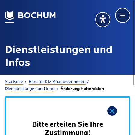
Men
Deutsch
Deutsch
Übersetzung wählen (öffnet sich in Google Transla
Übersetzung wähl
Suchbegriff
Dienstleistungen und
115 anrufen
Mehr erfahren
Infos
Sie sind hier:
Startseite
Büro für Kfz-Angelegenheiten
Rathaus
Dienstleistungen und Infos
Änderung Halterdaten
Online-Dienste - Serviceportal
Lebenslagen
Hinweis
Dienstleistungen von A-Z
Dienstleistungen nach Lebenslagen
Bitte erteilen Sie Ihre
Online-Terminbuchung
Politik
Zustimmung!
Neu in Bochum