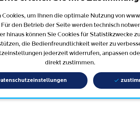
Mobilität
Wahlen in Bochum
Bauen, Wohnen und Umzug
Büro für Bürgerbeteiligung
 Cookies, um Ihnen die optimale Nutzung von ww
Stadtpolitik - einfach erklärt
ter
 Für den Betrieb der Seite werden technisch notwe
Aktuelle Presse­meldungen
er hinaus können Sie Cookies für Statistikzwecke z
Wissenschaft und Bildung
stützen, die Bedienfreundlichkeit weiter zu verbess
zeinstellungen jederzeit widerrufen, anpassen ode
Europa und Internationales
direkt zustimmen.
Geschichte / Tradition
Statistik und Zahlen
atenschutzeinstellungen
zusti
Terminbuchung
Mängelmelder / Bochum App