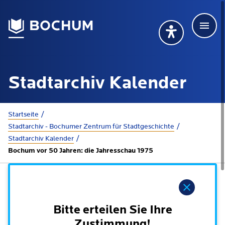
Men
Deutsch
Deutsch
Übersetzung wählen (öffnet sich in Google Transla
Übersetzung wähl
Suchbegriff
Stadtarchiv Kalender
115 anrufen
Mehr erfahren
Sie sind hier:
Startseite
Stadtarchiv - Bochumer Zentrum für Stadtgeschichte
Stadtarchiv Kalender
Rathaus
Bochum vor 50 Jahren: die Jahresschau 1975
Online-Dienste - Serviceportal
Lebenslagen
Hinweis
Dienstleistungen von A-Z
Dienstleistungen nach Lebenslagen
Online-Terminbuchung
Bitte erteilen Sie Ihre
Politik
Zustimmung!
Neu in Bochum