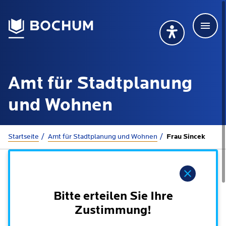
Men
Deutsch
Deutsch
Übersetzung wählen (öffnet sich in Google Transla
Übersetzung wähl
Suchbegriff
Amt für Stadtplanung
115 anrufen
Mehr erfahren
und Wohnen
Sie sind hier:
Startseite
Amt für Stadtplanung und Wohnen
Frau Sincek
Rathaus
Hinweis
Online-Dienste - Serviceportal
Lebenslagen
Dienstleistungen von A-Z
Bitte erteilen Sie Ihre
Dienstleistungen nach Lebenslagen
Online-Terminbuchung
Zustimmung!
Politik
Neu in Bochum