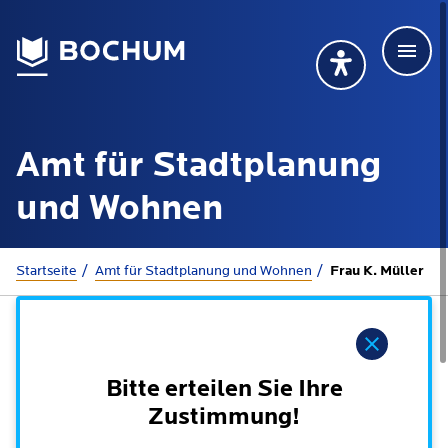
Men
Deutsch
Deutsch
Übersetzung wählen (öffnet sich in Google Transla
Übersetzung wähl
Suchbegriff
Amt für Stadtplanung
115 anrufen
Mehr erfahren
und Wohnen
Sie sind hier:
Startseite
Amt für Stadtplanung und Wohnen
Frau K. Müller
Rathaus
Hinweis
Online-Dienste - Serviceportal
Lebenslagen
Dienstleistungen von A-Z
Bitte erteilen Sie Ihre
Dienstleistungen nach Lebenslagen
Online-Terminbuchung
Zustimmung!
Politik
Neu in Bochum