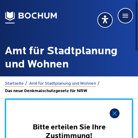
Men
Deutsch
Deutsch
Übersetzung wählen (öffnet sich in Google Transla
Übersetzung wähl
Suchbegriff
Amt für Stadtplanung
115 anrufen
Mehr erfahren
und Wohnen
Sie sind hier:
Startseite
Amt für Stadtplanung und Wohnen
Rathaus
Das neue Denkmalschutzgesetz für NRW
Online-Dienste - Serviceportal
Lebenslagen
Hinweis
Dienstleistungen von A-Z
Dienstleistungen nach Lebenslagen
Bitte erteilen Sie Ihre
Online-Terminbuchung
Politik
Zustimmung!
Neu in Bochum