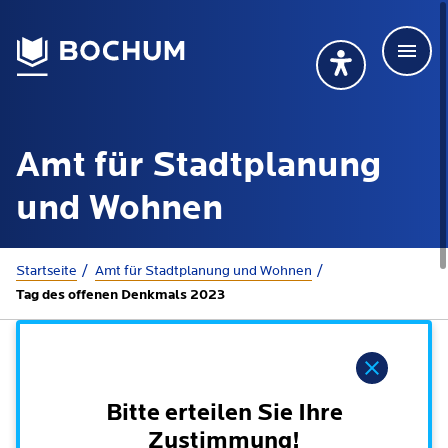
Men
Deutsch
Deutsch
Übersetzung wählen (öffnet sich in Google Transla
Übersetzung wähl
Suchbegriff
Amt für Stadtplanung
115 anrufen
Mehr erfahren
und Wohnen
Sie sind hier:
Startseite
Amt für Stadtplanung und Wohnen
Rathaus
Tag des offenen Denkmals 2023
Online-Dienste - Serviceportal
Lebenslagen
Hinweis
Dienstleistungen von A-Z
Dienstleistungen nach Lebenslagen
Bitte erteilen Sie Ihre
Online-Terminbuchung
Politik
Zustimmung!
Neu in Bochum